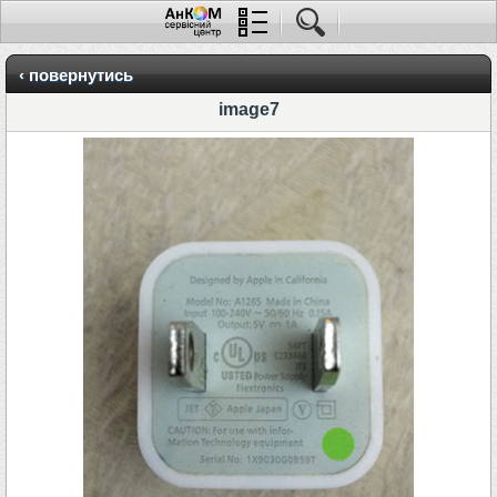
‹ повернутись
image7