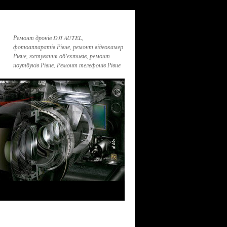
Ремонт дронів DJI AUTEL,
фотоаппаратів Рівне, ремонт відеокамер
Рівне, юстування об'єктивів, ремонт
ноутбуків Рівне, Ремонт телефонів Рівне