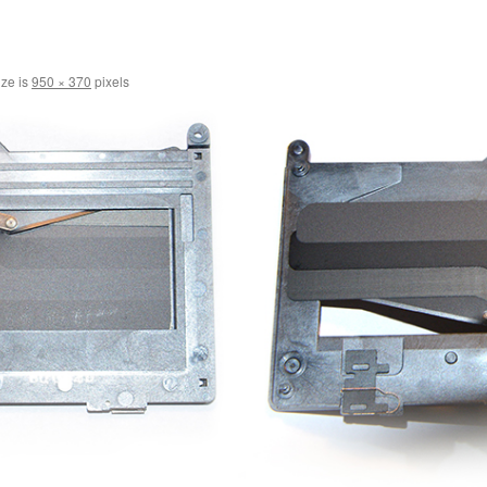
ize is
950 × 370
pixels