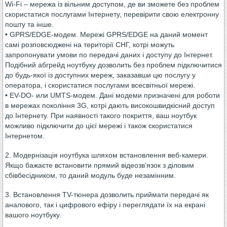
Wi-Fi – мережа із вільним доступом, де ви зможете без проблем
скористатися послугами Інтернету, перевірити свою електронну
пошту та інше.
• GPRS/EDGE-модем. Мережі GPRS/EDGE на даний момент
самі розповсюджені на території СНГ, котрі можуть
запропонувати умови по передачі даних і доступу до Інтернет.
Подібний абгрейд ноутбуку дозволить без проблем підключитися
до будь-якої із доступних мереж, заказавши цю послугу у
оператора, і скористатися послугами всесвітньої мережі.
• EV-DO- или UMTS-модем. Дані модеми призначені для роботи
в мережах покоління 3G, котрі дають високошвидкісний доступ
до Інтернету. При наявності такого покриття, ваш ноутбук
можливо підключити до цієї мережі і також скористатися
Інтернетом.
2. Модернізація ноутбука шляхом встановлення веб-камери.
Якщо бажаєте встановити прямий відеозв’язок з діловим
сбівбесідником, то даний модуль буде незамінним.
3. Встановлення TV-тюнера дозволить приймати передачі як
аналового, так і цифрового ефіру і переглядати їх на екрані
вашого ноутбуку.