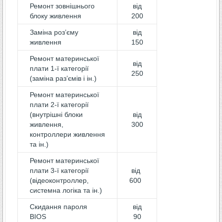
Ремонт зовнішнього
від
блоку живлення
200
Заміна роз’єму
від
живлення
150
Ремонт материнської
від
плати 1-ї категорії
250
(заміна раз’ємів і ін.)
Ремонт материнської
плати 2-ї категорії
(внутрішні блоки
від
живлення,
300
контроллери живлення
та ін.)
Ремонт материнської
плати 3-ї категорії
від
(відеоконтроллер,
600
системна логіка та ін.)
Скидання пароля
від
BIOS
90