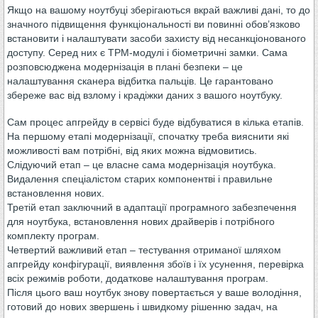
Якщо на вашому ноутбуці зберігаються вкрай важливі дані, то до
значного підвищення функціональності ви повинні обов’язково
встановити і налаштувати засоби захисту від несанкціонованого
доступу. Серед них є ТРМ-модулі і біометричні замки. Сама
розповсюджена модернізація в плані безпеки – це
налаштування сканера відбитка пальців. Це гарантовано
збереже вас від взлому і крадіжки даних з вашого ноутбуку.
Сам процес апгрейду в сервісі буде відбуватися в кілька етапів.
На першому етапі модернізації, спочатку треба вияснити які
можливості вам потрібні, від яких можна відмовитись.
Слідуючий етап – це власне сама модернізація ноутбука.
Видалення спеціалістом старих компонентві і правильне
встановлення нових.
Третій етап заключний в адаптації програмного забезпечення
для ноутбука, встановлення нових драйверів і потрібного
комплекту програм.
Четвертий важливий етап – тестування отриманої шляхом
апгрейду конфігурації, виявлення збоїв і їх усунення, перевірка
всіх режимів роботи, додаткове налаштування програм.
Після цього ваш ноутбук знову повертається у ваше володіння,
готовий до нових звершень і швидкому рішенню задач, на