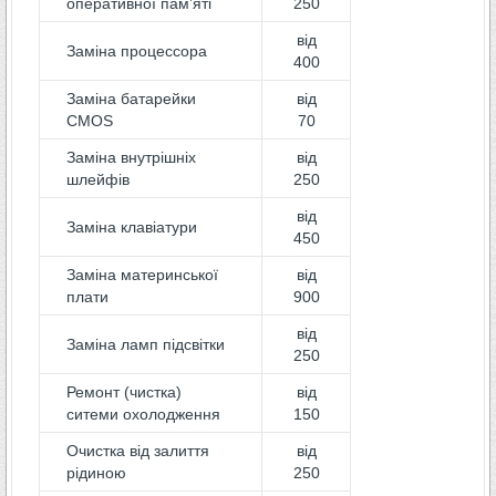
оперативної пам’яті
250
від
Заміна процессора
400
Заміна батарейки
від
CMOS
70
Заміна внутрішніх
від
шлейфів
250
від
Заміна клавіатури
450
Заміна материнської
від
плати
900
від
Заміна ламп підсвітки
250
Ремонт (чистка)
від
ситеми охолодження
150
Очистка від залиття
від
рідиною
250