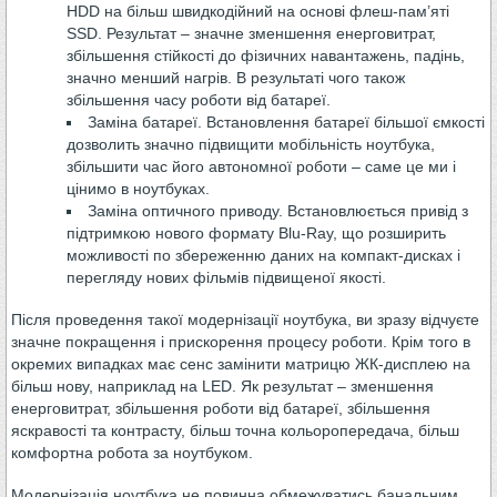
HDD на більш швидкодійний на основі флеш-пам’яті
SSD. Результат – значне зменшення енерговитрат,
збільшення стійкості до фізичних навантажень, падінь,
значно менший нагрів. В результаті чого також
збільшення часу роботи від батареї.
Заміна батареї. Встановлення батареї більшої ємкості
дозволить значно підвищити мобільність ноутбука,
збільшити час його автономної роботи – саме це ми і
цінимо в ноутбуках.
Заміна оптичного приводу. Встановлюється привід з
підтримкою нового формату Blu-Ray, що розширить
можливості по збереженню даних на компакт-дисках і
перегляду нових фільмів підвищеної якості.
Після проведення такої модернізації ноутбука, ви зразу відчуєте
значне покращення і прискорення процесу роботи. Крім того в
окремих випадках має сенс замінити матрицю ЖК-дисплею на
більш нову, наприклад на LED. Як результат – зменшення
енерговитрат, збільшення роботи від батареї, збільшення
яскравості та контрасту, більш точна кольоропередача, більш
комфортна робота за ноутбуком.
Модернізація ноутбука не повинна обмежуватись банальним