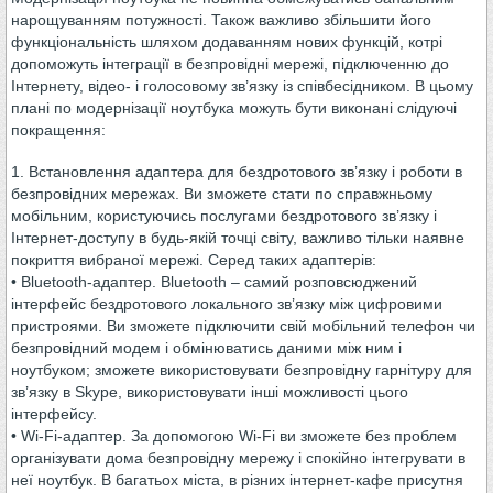
нарощуванням потужності. Також важливо збільшити його
функціональність шляхом додаванням нових функцій, котрі
допоможуть інтеграції в безпровідні мережі, підключенню до
Інтернету, відео- і голосовому зв’язку із співбесідником. В цьому
плані по модернізації ноутбука можуть бути виконані слідуючі
покращення:
1. Встановлення адаптера для бездротового зв’язку і роботи в
безпровідних мережах. Ви зможете стати по справжньому
мобільним, користуючись послугами бездротового зв’язку і
Інтернет-доступу в будь-якій точці світу, важливо тільки наявне
покриття вибраної мережі. Серед таких адаптерів:
• Bluetooth-адаптер. Bluetooth – самий розповсюджений
інтерфейс бездротового локального зв’язку між цифровими
пристроями. Ви зможете підключити свій мобільний телефон чи
безпровідний модем і обмінюватись даними між ним і
ноутбуком; зможете використовувати безпровідну гарнітуру для
зв’язку в Skype, використовувати інші можливості цього
інтерфейсу.
• Wi-Fi-адаптер. За допомогою Wi-Fi ви зможете без проблем
організувати дома безпровідну мережу і спокійно інтегрувати в
неї ноутбук. В багатьох міста, в різних інтернет-кафе присутня