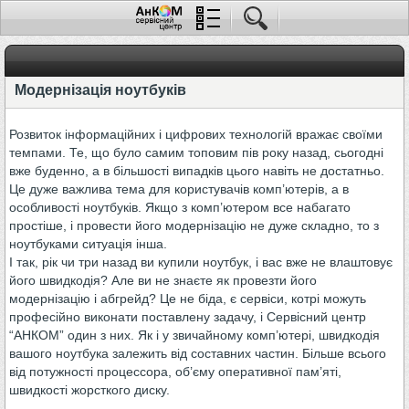
Модернізація ноутбуків
Розвиток інформаційних і цифрових технологій вражає своїми
темпами. Те, що було самим топовим пів року назад, сьогодні
вже буденно, а в більшості випадків цього навіть не достатньо.
Це дуже важлива тема для користувачів комп’ютерів, а в
особливості ноутбуків. Якщо з комп’ютером все набагато
простіше, і провести його модернізацію не дуже складно, то з
ноутбуками ситуація інша.
І так, рік чи три назад ви купили ноутбук, і вас вже не влаштовує
його швидкодія? Але ви не знаєте як провезти його
модернізацію і абгрейд? Це не біда, є сервіси, котрі можуть
професійно виконати поставлену задачу, і Сервісний центр
“АНКОМ” один з них. Як і у звичайному комп’ютері, швидкодія
вашого ноутбука залежить від составних частин. Більше всього
від потужності процессора, об’єму оперативної пам’яті,
швидкості жорсткого диску.