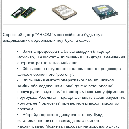
Сервісний центр “АНКОМ” може здійснити будь-яку з
вищевказаних модернізацій ноутбука, а саме:
Заміна процессра на більш швидкий (якщо це
можливо). Результат – збільшення швидкодії, зменшення
енергозатрат та тепловиділення.
Збільшення потужності встановленного процессора
шляхом безпечного “розгону”.
Збільшення ємкості оперативної пам’яті шляхом
заміни або дадаванням нової до вже встановленої,
пошук рідких видів пам’яті, які приміняються у фірмових
ноутбуках. Результат – краща швидкість завантажування,
ноутбук не “тормозить” при великій кількості відкритих
програм.
Абгрейд жорсткого диску вашого ноутбуку,
встановлення більш швидкодійного і ємного
накопичувача. Можлива також заміна жорсткого диску